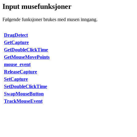
Input musefunksjoner
Følgende funksjoner brukes med musen inngang.
DragDetect
GetCapture
GetDoubleClickTime
GetMouseMovePoints
mouse_event
ReleaseCapture
SetCapture
SetDoubleClickTime
SwapMouseButton
TrackMouseEvent