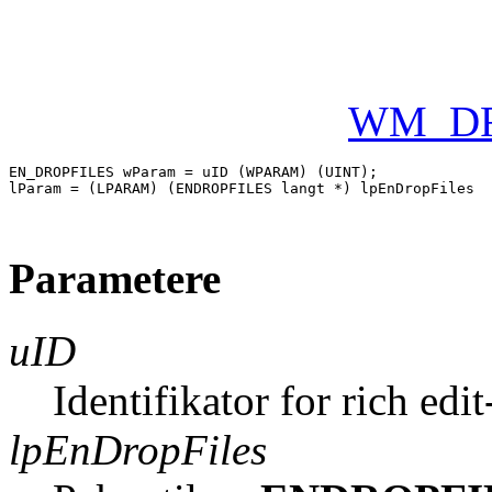
WM_DR
EN_DROPFILES wParam = uID (WPARAM) (UINT); 

lParam = (LPARAM) (ENDROPFILES langt *) lpEnDropFiles 

Parametere
uID
Identifikator for rich edi
lpEnDropFiles