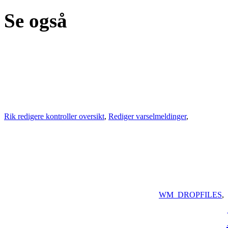
Se også
Rik redigere kontroller oversikt
,
Rediger varselmeldinger
,
WM_DROPFILES
,