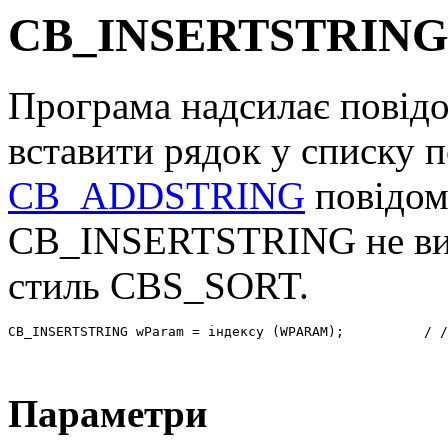
CB_INSERTSTRIN
Програма надсилає пові
вставити рядок у списку п
CB_ADDSTRING
повідом
CB_INSERTSTRING не викл
стиль CBS_SORT.
CB_INSERTSTRING wParam = індексу (WPARAM);          / /
Параметри