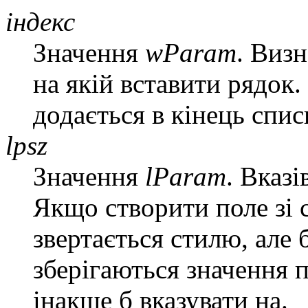
індекс
Значення
wParam
. Виз
на якій вставити рядок
додається в кінець спис
lpsz
Значення
lParam
. Вказі
Якщо створити поле зі 
звертається стилю, ал
зберігаються значення 
інакше б вказувати на.