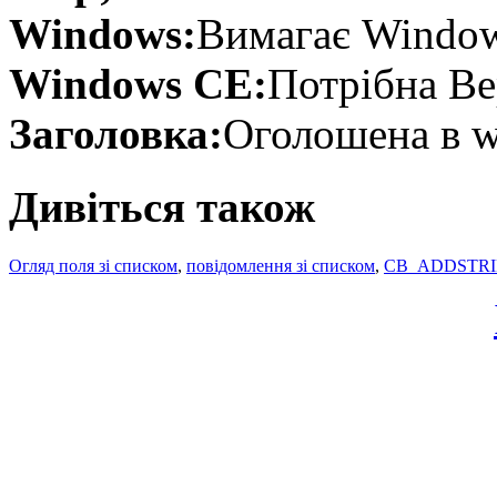
Windows:
Вимагає Windows
Windows CE:
Потрібна Вер
Заголовка:
Оголошена в wi
Дивіться також
Огляд поля зі списком
,
повідомлення зі списком
,
CB_ADDSTR