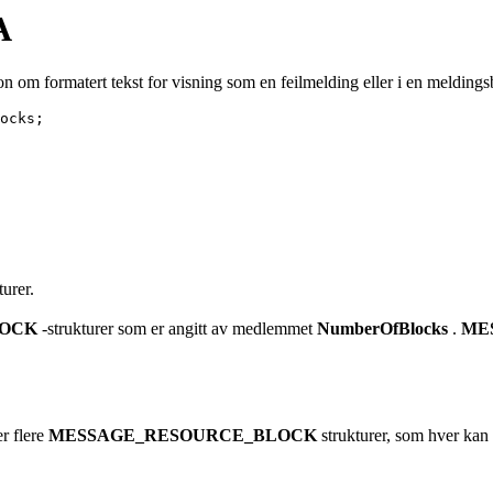
A
on om formatert tekst for visning som en feilmelding eller i en meldings
ocks; 

turer.
LOCK
-strukturer som er angitt av medlemmet
NumberOfBlocks
.
ME
er flere
MESSAGE_RESOURCE_BLOCK
strukturer, som hver kan 