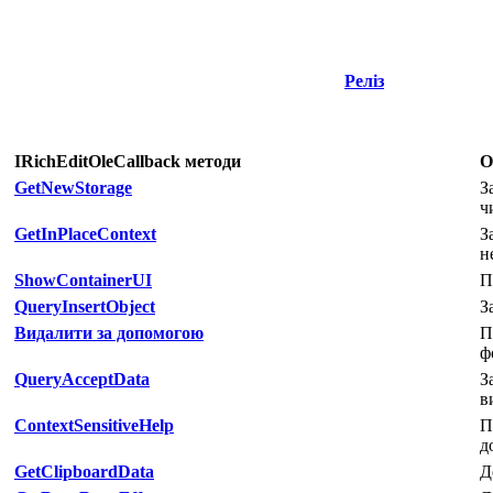
Реліз
IRichEditOleCallback методи
О
GetNewStorage
З
ч
GetInPlaceContext
З
н
ShowContainerUI
П
QueryInsertObject
З
Видалити за допомогою
П
ф
QueryAcceptData
З
в
ContextSensitiveHelp
П
д
GetClipboardData
Д