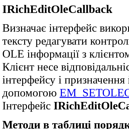
IRichEditOleCallback
Визначає інтерфейс вико
тексту редагувати контрол
OLE інформації з клієнто
Клієнт несе відповідальні
інтерфейсу і призначення 
допомогою
EM_SETOLE
Інтерфейс
IRichEditOleCa
Методи в таблиці поряд