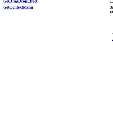
GetDragDropEffect
Д
GetContextMenu
З
к