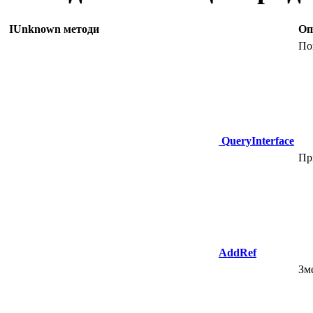
IUnknown методи
Оп
По
QueryInterface
Пр
AddRef
Зм