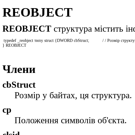
REOBJECT
REOBJECT
структура містить ін
 typedef _reobject типу struct {DWORD cbStruct;           / / Розмір струк
} REOBJECT 

Члени
cbStruct
Розмір у байтах, ця структура.
cp
Положення символів об'єкта.
clsid