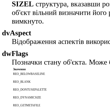
SIZEL
структура, вказавши роз
об'єкт вільний визначити його 
вимкнуто.
dvAspect
Відображення аспектів викори
dwFlags
Позначки стану об'єкта. Може 
Значення
REO_BELOWBASELINE
REO_BLANK
REO_DONTUSEPALETTE
REO_DYNAMICSIZE
REO_GETMETAFILE