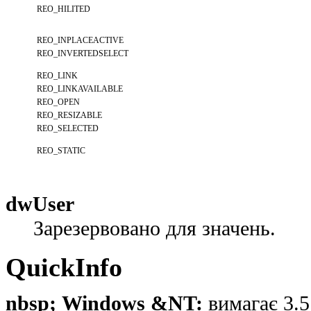
REO_HILITED
REO_INPLACEACTIVE
REO_INVERTEDSELECT
REO_LINK
REO_LINKAVAILABLE
REO_OPEN
REO_RESIZABLE
REO_SELECTED
REO_STATIC
dwUser
Зарезервовано для значень.
QuickInfo
nbsp; Windows &NT:
вимагає 3.5