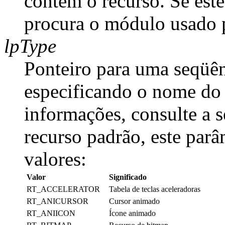
contém o recurso. Se est
procura o módulo usado pa
lpType
Ponteiro para uma seqüên
especificando o nome do 
informações, consulte a s
recurso padrão, este par
valores:
Valor
Significado
RT_ACCELERATOR
Tabela de teclas aceleradoras
RT_ANICURSOR
Cursor animado
RT_ANIICON
Ícone animado