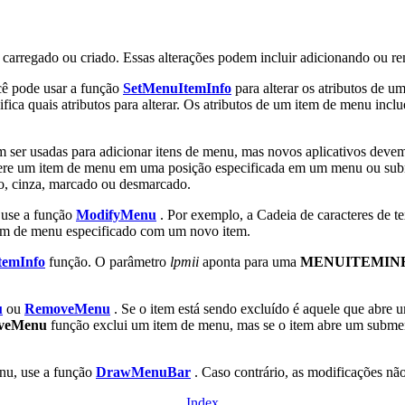
 carregado ou criado. Essas alterações podem incluir adicionando ou re
ê pode usar a função
SetMenuItemInfo
para alterar os atributos de 
fica quais atributos para alterar. Os atributos de um item de menu incl
ser usadas para adicionar itens de menu, mas novos aplicativos deve
ere um item de menu em uma posição especificada em um menu ou subm
ado, cinza, marcado ou desmarcado.
, use a função
ModifyMenu
. Por exemplo, a Cadeia de caracteres de te
tem de menu especificado com um novo item.
temInfo
função. O parâmetro
lpmii
aponta para uma
MENUITEMIN
u
ou
RemoveMenu
. Se o item está sendo excluído é aquele que abre
veMenu
função exclui um item de menu, mas se o item abre um submenu
nu, use a função
DrawMenuBar
. Caso contrário, as modificações não
Index