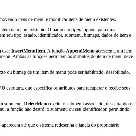
movendo itens de menu e modificar itens de menu existentes.
um item de menu existente. O parâmetro
lpmii
aponta para uma
uem seu tipo, estado, identificador, submenu, bitmaps, dados de item e
m usar
InsertMenuItem
. A função
AppendMenu
acrescenta um item
enu. Ambas as funções permitem os atributos do item de menu deve
xto ou bitmap de um item de menu pode ser habilitado, desabilitado,
FO
estrutura, que especifica os atributos para recuperar e recebe seus
 um submenu,
DeleteMenu
exclui o submenu associado, descartando o
, a função não destrói o submenu ou seu identificador, permitindo
 aparecerá até que o sistema redesenha a janela do proprietário.