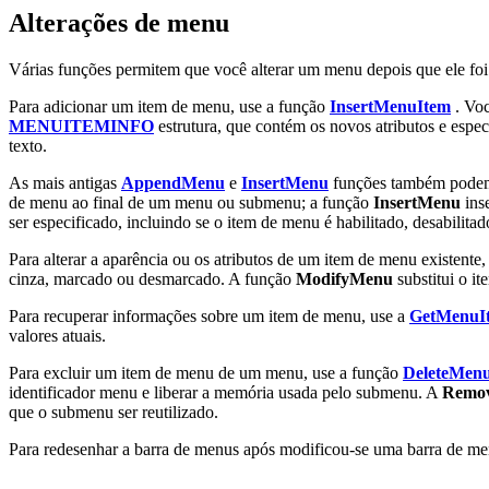
Alterações de menu
Várias funções permitem que você alterar um menu depois que ele foi
Para adicionar um item de menu, use a função
InsertMenuItem
. Voc
MENUITEMINFO
estrutura, que contém os novos atributos e especi
texto.
As mais antigas
AppendMenu
e
InsertMenu
funções também podem 
de menu ao final de um menu ou submenu; a função
InsertMenu
ins
ser especificado, incluindo se o item de menu é habilitado, desabilit
Para alterar a aparência ou os atributos de um item de menu existente
cinza, marcado ou desmarcado. A função
ModifyMenu
substitui o i
Para recuperar informações sobre um item de menu, use a
GetMenuI
valores atuais.
Para excluir um item de menu de um menu, use a função
DeleteMen
identificador menu e liberar a memória usada pelo submenu. A
Remo
que o submenu ser reutilizado.
Para redesenhar a barra de menus após modificou-se uma barra de me