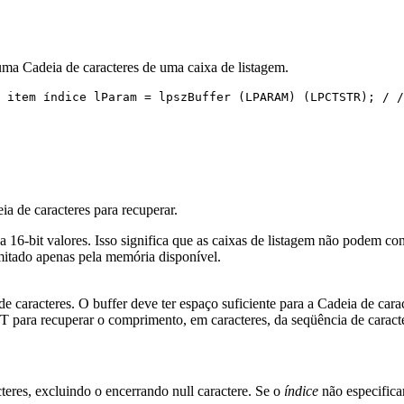
Cadeia de caracteres de uma caixa de listagem.
 item índice lParam = lpszBuffer (LPARAM) (LPCTSTR); / /
ia de caracteres para recuperar.
a 16-bit valores. Isso significa que as caixas de listagem não podem con
mitado apenas pela memória disponível.
 de caracteres. O buffer deve ter espaço suficiente para a Cadeia de ca
a recuperar o comprimento, em caracteres, da seqüência de caracte
teres, excluindo o encerrando null caractere. Se o
índice
não especifica