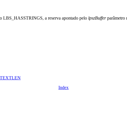
estilo LBS_HASSTRINGS, a reserva apontado pelo
lpszBuffer
parâmetro r
TTEXTLEN
Index