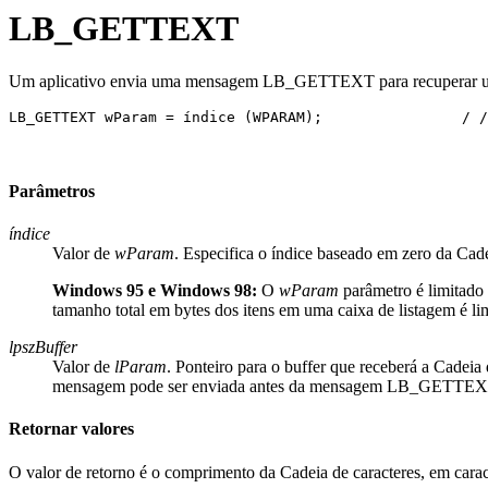
LB_GETTEXT
Um aplicativo envia uma mensagem LB_GETTEXT para recuperar uma 
LB_GETTEXT wParam = índice (WPARAM);                / /
Parâmetros
índice
Valor de
wParam
. Especifica o índice baseado em zero da Cade
Windows 95 e Windows 98:
O
wParam
parâmetro é limitado 
tamanho total em bytes dos itens em uma caixa de listagem é li
lpszBuffer
Valor de
lParam
. Ponteiro para o buffer que receberá a Cadeia
mensagem pode ser enviada antes da mensagem LB_GETTEXT par
Retornar valores
O valor de retorno é o comprimento da Cadeia de caracteres, em carac