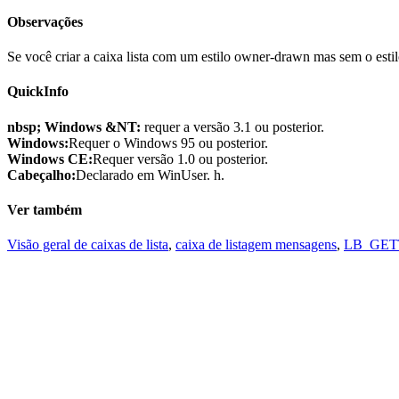
Observações
Se você criar a caixa lista com um estilo owner-drawn mas sem o 
QuickInfo
nbsp; Windows &NT:
requer a versão 3.1 ou posterior.
Windows:
Requer o Windows 95 ou posterior.
Windows CE:
Requer versão 1.0 ou posterior.
Cabeçalho:
Declarado em WinUser. h.
Ver também
Visão geral de caixas de lista
,
caixa de listagem mensagens
,
LB_GE