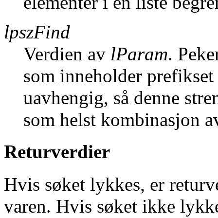
elementer i en liste begre
lpszFind
Verdien av
lParam
. Peke
som inneholder prefikset d
uavhengig, så denne stre
som helst kombinasjon av
Returverdier
Hvis søket lykkes, er returv
varen. Hvis søket ikke lyk