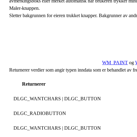
avmerkingsboks eller merket automatisk når brukeren trykker minus
Maler-knappen.
Sletter bakgrunnen for eieren trukket knapper. Bakgrunner av andr
WM_PAINT
og
Returnerer verdier som angir typen inndata som er behandlet av f
Returnerer
DLGC_WANTCHARS | DLGC_BUTTON
DLGC_RADIOBUTTON
DLGC_WANTCHARS | DLGC_BUTTON