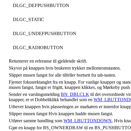
DLGC_DEFPUSHBUTTON
DLGC_STATIC
DLGC_UNDEFPUSHBUTTON
DLGC_RADIOBUTTON
Returnerer en referanse til gjeldende skrift.
Skyver på knappen hvis brukeren trykker mellomromstasten.
Slipper musen fangst for alle tilfeller bortsett fra tab-tasten.
Fjerner fokusrektanglet fra en knapp. For vanlige knapper og sta
musen fangst, fangst er frigitt, knappen klikkes, og Mørkeby push e
Sender en varslingsmelding
BN_DBLCLK
til det overordnede vi
knapper, er et Dobbeltklikk behandlet som en
WM_LBUTTON
Uthever knappen hvis plasseringen av markøren er innenfor knappe
Slipper musen fangst Hvis knappen hadde musen fangst.
Utfører samme handling som
WM_LBUTTONDOWN
, Hvis kna
Gjør en knapp for BS_OWNERDRAW til en BS_PUSHBUTTO