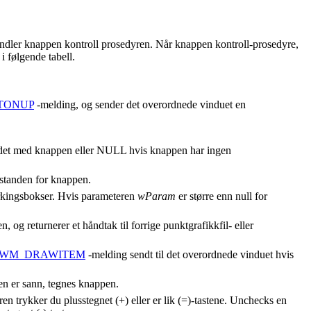
ndler knappen kontroll prosedyren. Når knappen kontroll-prosedyre,
 følgende tabell.
TONUP
-melding, og sender det overordnede vinduet en
bundet med knappen eller NULL hvis knappen har ingen
lstanden for knappen.
erkingsbokser. Hvis parameteren
wParam
er større enn null for
, og returnerer et håndtak til forrige punktgrafikkfil- eller
WM_DRAWITEM
-melding sendt til det overordnede vinduet hvis
n er sann, tegnes knappen.
n trykker du plusstegnet (+) eller er lik (=)-tastene. Unchecks en