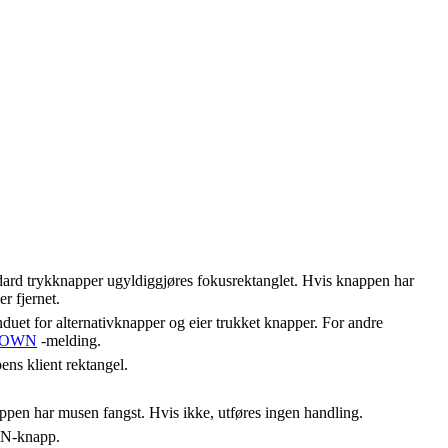
ndard trykknapper ugyldiggjøres fokusrektanglet. Hvis knappen har
r fjernet.
nduet for alternativknapper og eier trukket knapper. For andre
DOWN
-melding.
ns klient rektangel.
ppen har musen fangst. Hvis ikke, utføres ingen handling.
N-knapp.