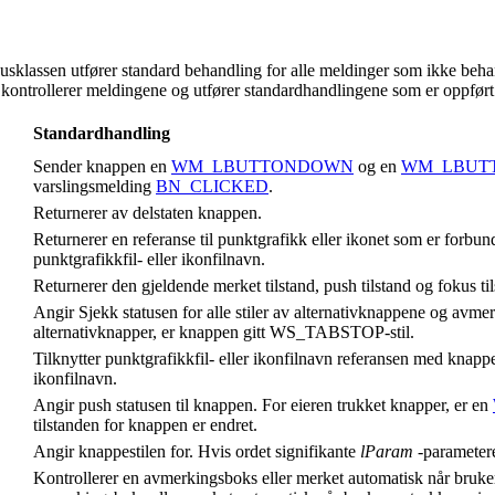
sklassen utfører standard behandling for alle meldinger som ikke beha
ontrollerer meldingene og utfører standardhandlingene som er oppført i
Standardhandling
Sender knappen en
WM_LBUTTONDOWN
og en
WM_LBUT
varslingsmelding
BN_CLICKED
.
Returnerer av delstaten knappen.
Returnerer en referanse til punktgrafikk eller ikonet som er for
punktgrafikkfil- eller ikonfilnavn.
Returnerer den gjeldende merket tilstand, push tilstand og fokus ti
Angir Sjekk statusen for alle stiler av alternativknappene og avm
alternativknapper, er knappen gitt WS_TABSTOP-stil.
Tilknytter punktgrafikkfil- eller ikonfilnavn referansen med knappen
ikonfilnavn.
Angir push statusen til knappen. For eieren trukket knapper, er en
tilstanden for knappen er endret.
Angir knappestilen for. Hvis ordet signifikante
lParam
-parametere
Kontrollerer en avmerkingsboks eller merket automatisk når brukere